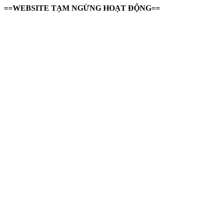
==WEBSITE TẠM NGỪNG HOẠT ĐỘNG==