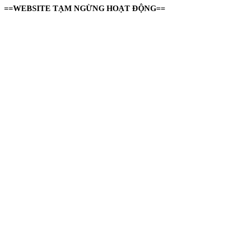
==WEBSITE TẠM NGỪNG HOẠT ĐỘNG==