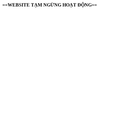
==WEBSITE TẠM NGỪNG HOẠT ĐỘNG==