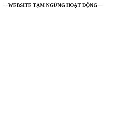
==WEBSITE TẠM NGỪNG HOẠT ĐỘNG==