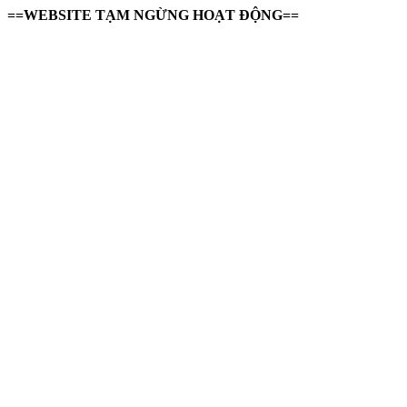
==WEBSITE TẠM NGỪNG HOẠT ĐỘNG==