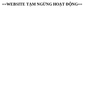
==WEBSITE TẠM NGỪNG HOẠT ĐỘNG==