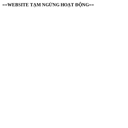
==WEBSITE TẠM NGỪNG HOẠT ĐỘNG==