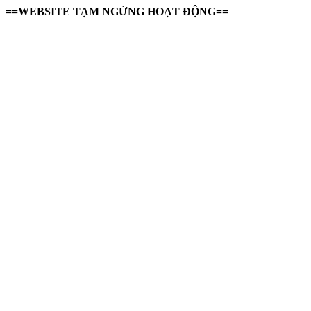
==WEBSITE TẠM NGỪNG HOẠT ĐỘNG==