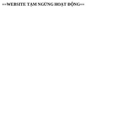
==WEBSITE TẠM NGỪNG HOẠT ĐỘNG==