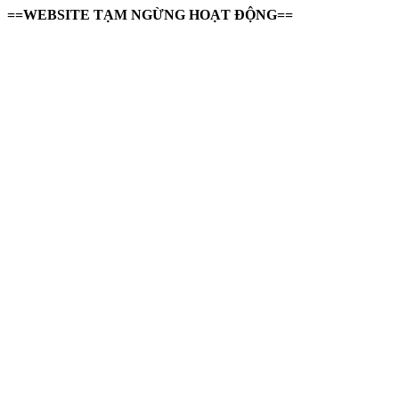
==WEBSITE TẠM NGỪNG HOẠT ĐỘNG==