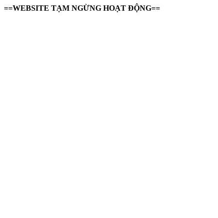
==WEBSITE TẠM NGỪNG HOẠT ĐỘNG==