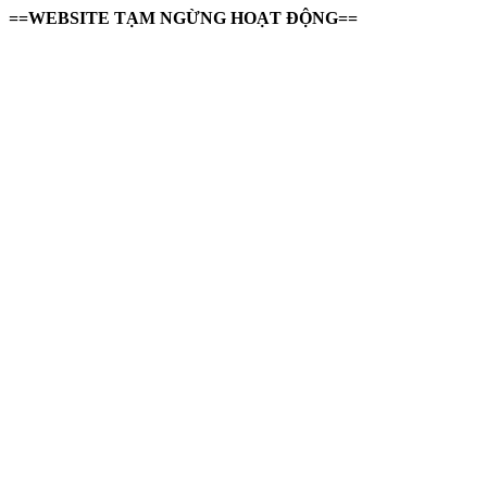
==WEBSITE TẠM NGỪNG HOẠT ĐỘNG==