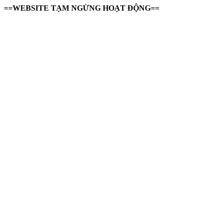
==WEBSITE TẠM NGỪNG HOẠT ĐỘNG==