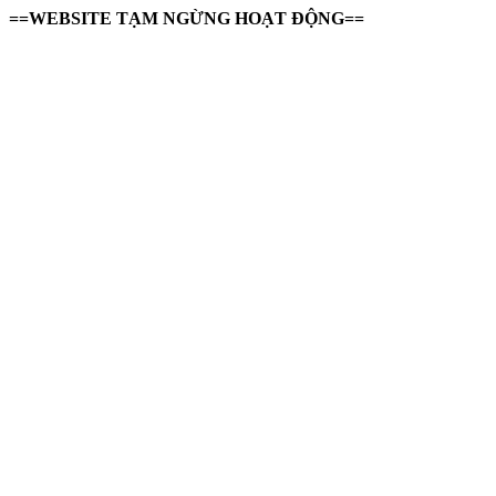
==WEBSITE TẠM NGỪNG HOẠT ĐỘNG==