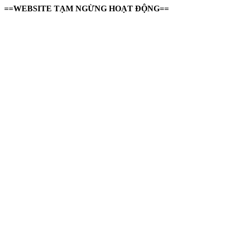
==WEBSITE TẠM NGỪNG HOẠT ĐỘNG==