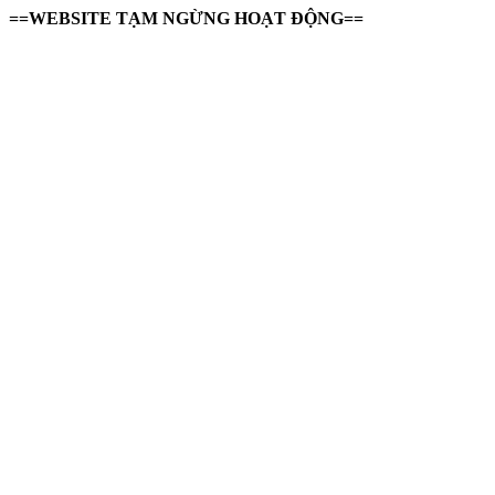
==WEBSITE TẠM NGỪNG HOẠT ĐỘNG==