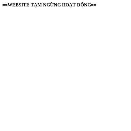
==WEBSITE TẠM NGỪNG HOẠT ĐỘNG==