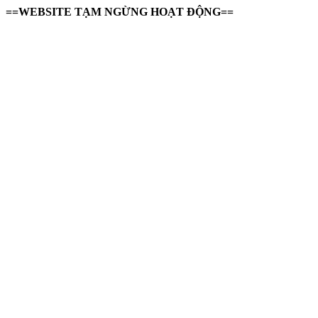
==WEBSITE TẠM NGỪNG HOẠT ĐỘNG==