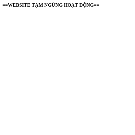
==WEBSITE TẠM NGỪNG HOẠT ĐỘNG==