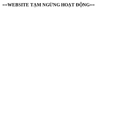
==WEBSITE TẠM NGỪNG HOẠT ĐỘNG==