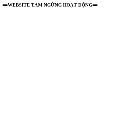
==WEBSITE TẠM NGỪNG HOẠT ĐỘNG==