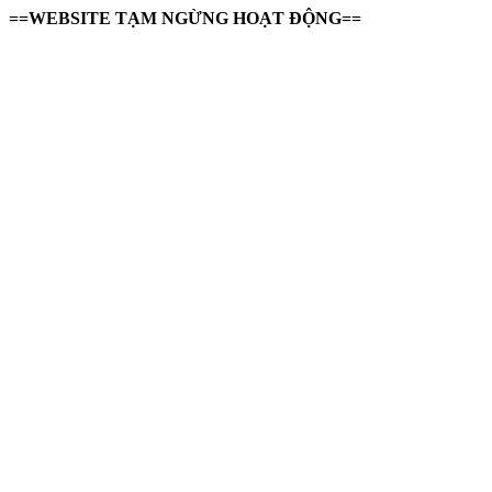
==WEBSITE TẠM NGỪNG HOẠT ĐỘNG==