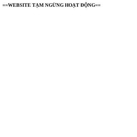
==WEBSITE TẠM NGỪNG HOẠT ĐỘNG==