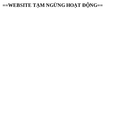
==WEBSITE TẠM NGỪNG HOẠT ĐỘNG==