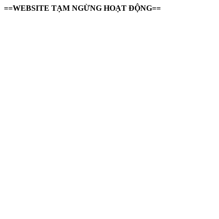
==WEBSITE TẠM NGỪNG HOẠT ĐỘNG==