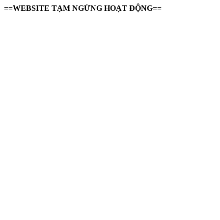
==WEBSITE TẠM NGỪNG HOẠT ĐỘNG==