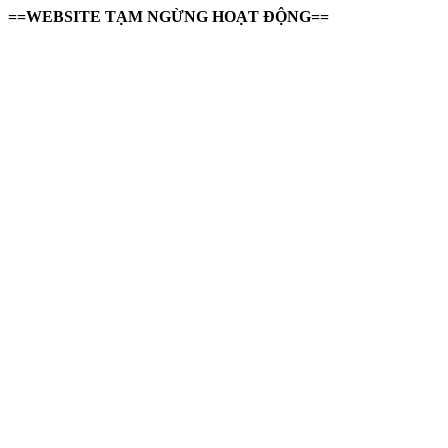
==WEBSITE TẠM NGỪNG HOẠT ĐỘNG==