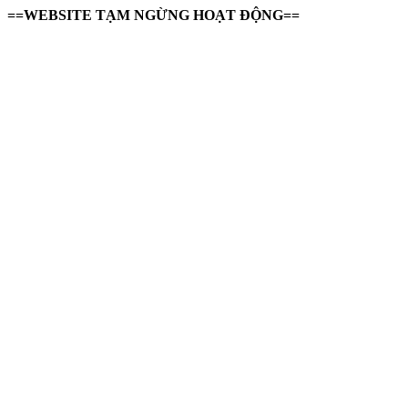
==WEBSITE TẠM NGỪNG HOẠT ĐỘNG==