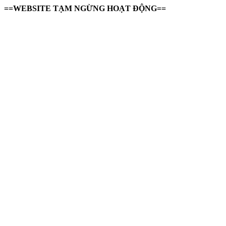
==WEBSITE TẠM NGỪNG HOẠT ĐỘNG==