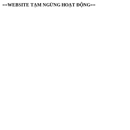
==WEBSITE TẠM NGỪNG HOẠT ĐỘNG==