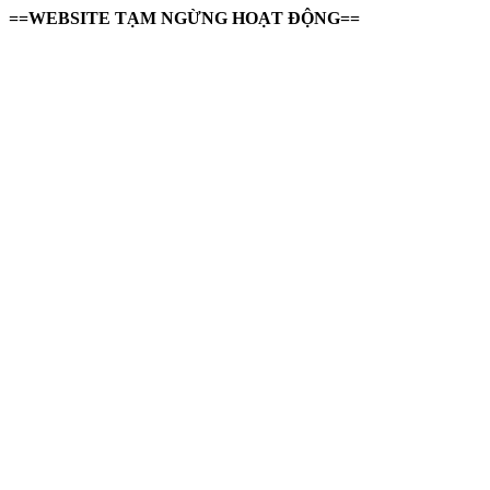
==WEBSITE TẠM NGỪNG HOẠT ĐỘNG==