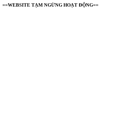
==WEBSITE TẠM NGỪNG HOẠT ĐỘNG==