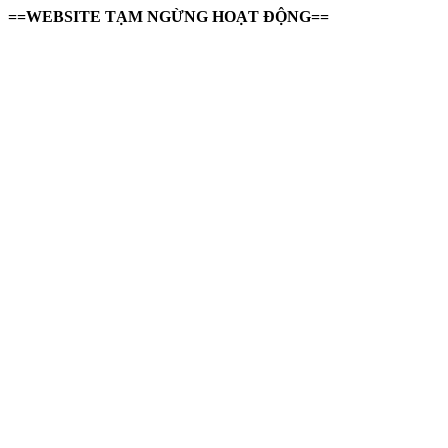
==WEBSITE TẠM NGỪNG HOẠT ĐỘNG==