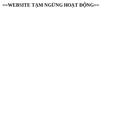
==WEBSITE TẠM NGỪNG HOẠT ĐỘNG==