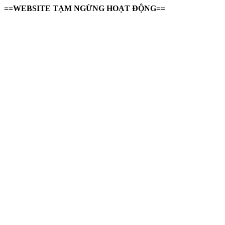
==WEBSITE TẠM NGỪNG HOẠT ĐỘNG==