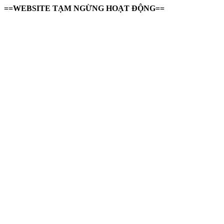
==WEBSITE TẠM NGỪNG HOẠT ĐỘNG==