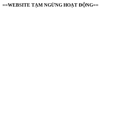
==WEBSITE TẠM NGỪNG HOẠT ĐỘNG==