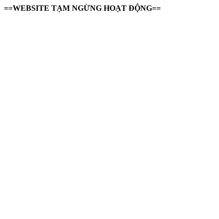
==WEBSITE TẠM NGỪNG HOẠT ĐỘNG==