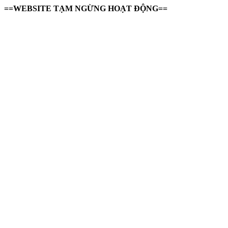
==WEBSITE TẠM NGỪNG HOẠT ĐỘNG==