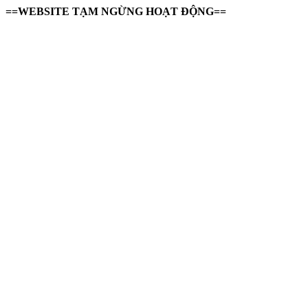
==WEBSITE TẠM NGỪNG HOẠT ĐỘNG==