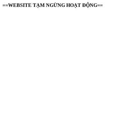
==WEBSITE TẠM NGỪNG HOẠT ĐỘNG==