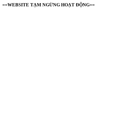
==WEBSITE TẠM NGỪNG HOẠT ĐỘNG==