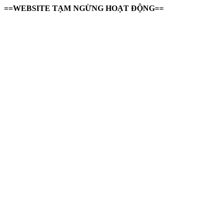
==WEBSITE TẠM NGỪNG HOẠT ĐỘNG==