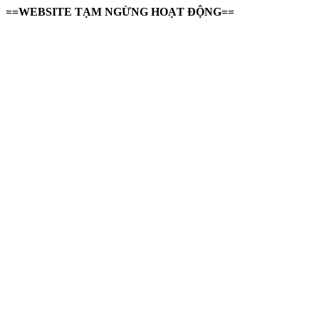
==WEBSITE TẠM NGỪNG HOẠT ĐỘNG==