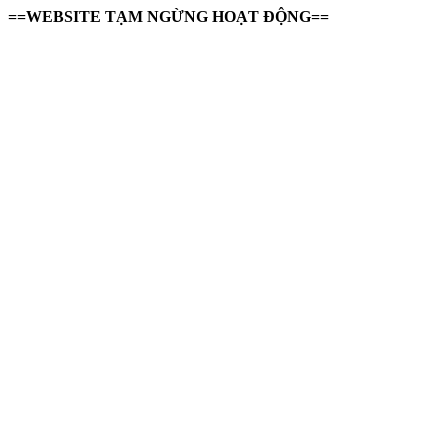
==WEBSITE TẠM NGỪNG HOẠT ĐỘNG==