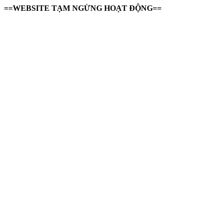
==WEBSITE TẠM NGỪNG HOẠT ĐỘNG==