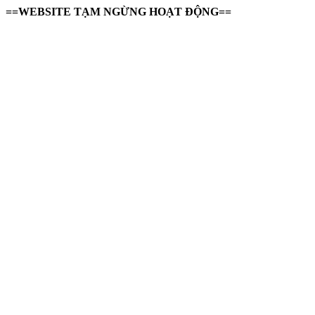
==WEBSITE TẠM NGỪNG HOẠT ĐỘNG==