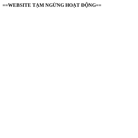
==WEBSITE TẠM NGỪNG HOẠT ĐỘNG==