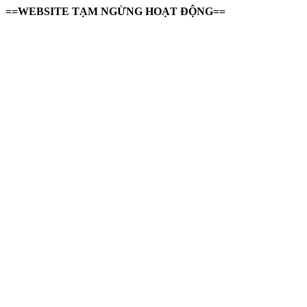
==WEBSITE TẠM NGỪNG HOẠT ĐỘNG==