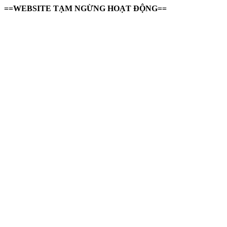
==WEBSITE TẠM NGỪNG HOẠT ĐỘNG==